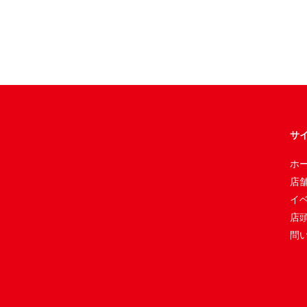
サ
ホ
店
イ
店
問