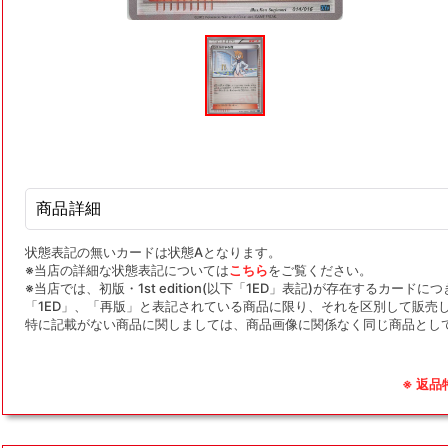
モ
ー
ダ
ル
で
メ
デ
ィ
ア
(1)
を
商品詳細
開
く
状態表記の無いカードは状態Aとなります。
※当店の詳細な状態表記については
こちら
をご覧ください。
※当店では、初版・1st edition(以下「1ED」表記)が存在するカー
「1ED」、「再版」と表記されている商品に限り、それを区別して販売
特に記載がない商品に関しましては、商品画像に関係なく同じ商品とし
※ 返