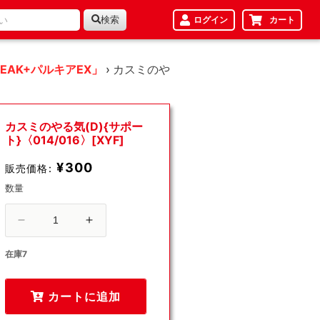
検索
ログイン
カート
EAK+パルキアEX」
›
カスミのや
カスミのやる気(D){サポー
ト}〈014/016〉[XYF]
¥300
販売価格:
数量
カ
カ
ス
ス
在庫7
ミ
ミ
の
の
カートに追加
や
や
る
る