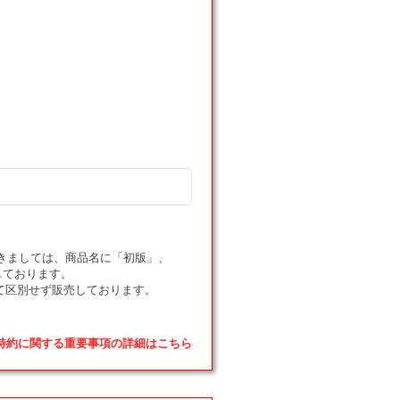
気
気
(D)
(D)
{サ
{サ
ポ
ポ
ー
ー
ト}
ト}
〈014/016〉
〈014/016〉
[XYF]
[XYF]
の
の
数
数
量
量
を
を
ドにつきましては、商品名に「初版」、
減
増
しております。
ら
や
て区別せず販売しております。
す
す
品特約に関する重要事項の詳細はこちら