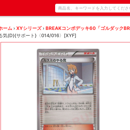
ホーム
›
XYシリーズ
›
BREAKコンボデッキ60「ゴルダックBR
る気(D){サポート}〈014/016〉[XYF]